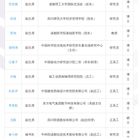
博
范宣梅
副主席
成都理工大学国际交流处（处长）
研究员
士
博
郑涛
副主席
四川师范大学经济管理学院（院长）
研究员
士
博
贾旭
副主席
成都医学院基础医学院（院长）
教授
士
中国科学院光电技术研究所矢量光场研究中心
博
蒲明博
副主席
研究员
（主任）
士
博
汪量子
副主席
中国核动力研究设计院二所（所长助理）
正高工
士
博
许敏
副主席
核工业西南物理研究院院（总工）
研究员
士
博
向新岸
副主席
中国建筑西南设计研究院有限公司（副总工）
正高工
士
东方电气集团数字科技有限公司（高级主任
博
李晋航
副主席
正高工
师）
士
硕
沈毅
副主席
四川郎酒股份有限公司（副总经理）
正高工
士
博
秦小林
秘书长
中科院成都信息技术股份有限公司（副总工）
研究员
士