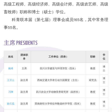
高级工程师、高级经济师、高级会计师、高级农艺师、高级
畜牧师）职称和博士（硕士）学位。
科青联本届（第七届）理事会成员165名，其中常务理
事55名。
主席 PRESIDENTS
团体职
学
姓名
工作单位（职务）
职称
务
位
博
戴峰
主席
四川大学建筑与环境学院（院长）
教授
士
博
王开云
副主席
西南交通大学牵引动力国重室（主任）
研究员
士
博
冯琳
副主席
四川农业大学动物营养研究所（副所长）
教授
士
博
杨石磊
副主席
西南财经大学特拉华数据科学学院（院长）
教授
士