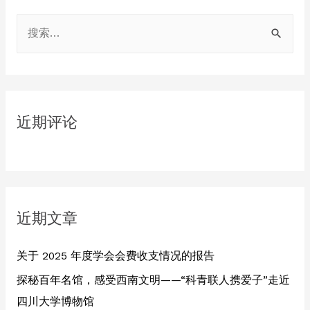
S
e
a
r
c
近期评论
h
f
o
r
:
近期文章
关于 2025 年度学会会费收支情况的报告
探秘百年名馆，感受西南文明——“科青联人携爱子”走近
四川大学博物馆