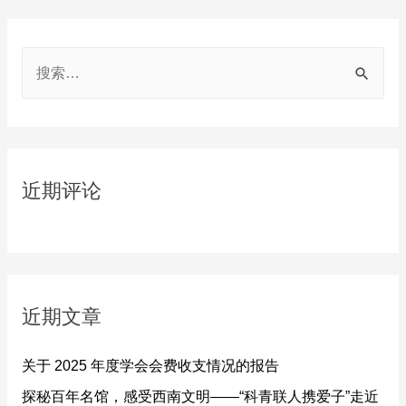
S
e
a
r
c
近期评论
h
f
o
r
近期文章
:
关于 2025 年度学会会费收支情况的报告
探秘百年名馆，感受西南文明——“科青联人携爱子”走近