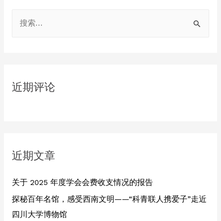
S
e
a
r
c
近期评论
h
f
o
r
:
近期文章
关于 2025 年度学会会费收支情况的报告
探秘百年名馆，感受西南文明——“科青联人携爱子”走近
四川大学博物馆