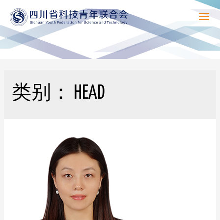
Mai
Men
类别：
HEAD