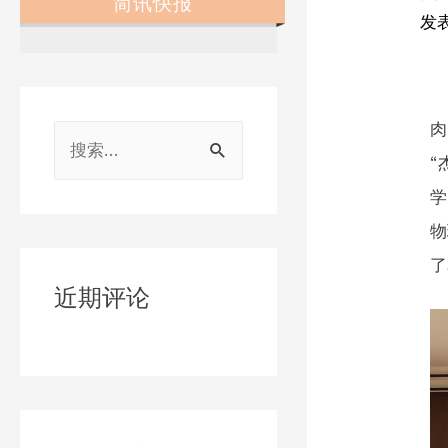
简讯快报
发
2
肉
“
学
物
了
近期评论